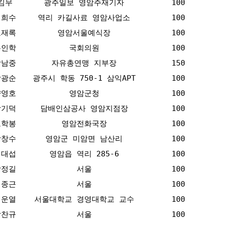
김무
광주일보 영암주재기자
100
김희수
역리 카길사료 영암사업소
100
오재록
영암서울예식장
100
유인학
국회의원
100
감남중
자유총연맹 지부장
150
박광순
광주시 학동 750-1 삼익APT
100
양영호
영암군청
100
장기덕
담배인삼공사 영암지점장
100
노학봉
영암전화국장
100
박창수
영암군 미암면 남산리
100
최대섭
영암읍 역리 285-6
100
박정길
서울
100
임종근
서울
100
최운열
서울대학교 경영대학교 교수
100
박찬규
서울
100