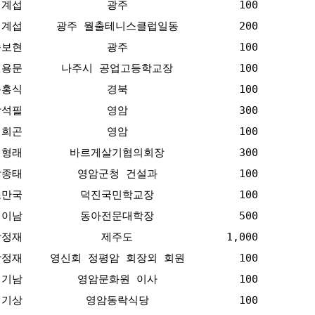
최계섭
광주
100
최계섭
광주 월출테니스클럽일동
200
송보현
광주
100
신용문
나주시 공업고등학교장
100
문홍식
경북
100
장석필
영암
300
신희곤
영암
100
정형래
바르게살기협의회장
300
박종태
영암군청 건설과
100
조만국
덕진국민학교장
100
김이남
동아전문대학장
500
박정재
제주도
1,000
박정재
영신회 정평암 회장외 회원
100
김기남
영암문화원 이사
100
임기상
영암동락식당
100