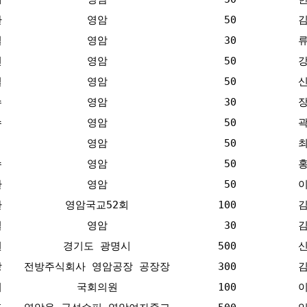
환
영암
50
철
영암
30
연
영암
50
일
영암
50
수
영암
30
수
영암
50
영암
50
수
영암
50
환
영암
50
환
영암국교52회
100
길
영암
30
원
경기도 광명시
500
상
전방주식회사 영암공장 공장장
300
의
국회의원
100