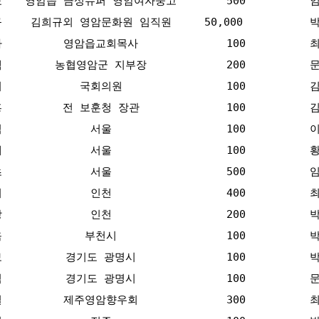
표
영암읍 금성슈퍼 영암여자중고
500
규
김희규외 영암문화원 임직원
50,000
하
영암읍교회목사
100
택
농협영암군 지부장
200
의
국회의원
100
홍
전 보훈청 장관
100
식
서울
100
재
서울
100
초
서울
500
휘
인천
400
상
인천
200
옥
부천시
100
보
경기도 광명시
100
식
경기도 광명시
100
길
제주영암향우회
300