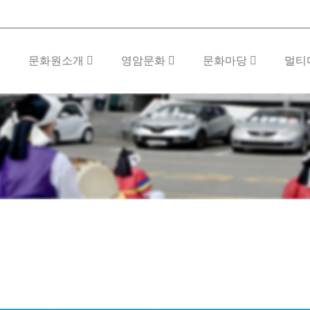
문화원소개
영암문화
문화마당
멀티