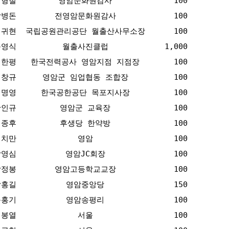
임형철
영암문화원감사
100
박병돈
전영암문화원감사
100
최귀현
국립공원관리공단 월출산사무소장
100
문영식
월출사진클럽
1,000
김한평
한국전력공사 영암지점 지점장
100
김창규
영암군 임업협동 조합장
100
이명영
한국공한공단 목포지사장
100
황인규
영암군 교육장
100
임종후
후생당 한약방
100
최치만
영암
100
박영심
영암JC회장
100
박정봉
영암고등학교교장
100
박홍길
영암중앙당
150
문홍기
영암송평리
100
최봉열
서울
100