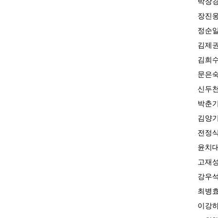
박장
장진
정순
김제
김희
문은
신두
박춘
김양
전정
윤치
고재
강우
최병
이강