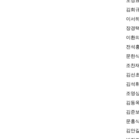
오정
김희
이서
장경
이환
전석
문한
조찬
김선
김석
조영
김동
김준
문홍
김안