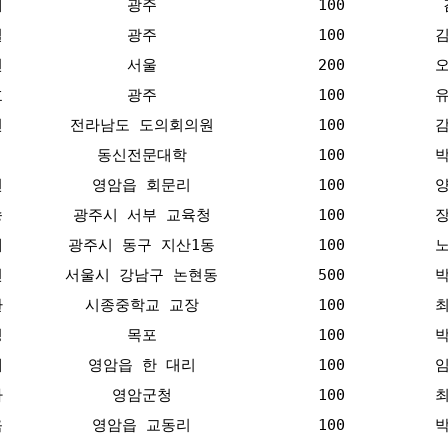
채
광주
100
철
광주
100
현
서울
200
효
광주
100
연
전라남도 도의회의원
100
동신전문대학
100
현
영암읍 회문리
100
송
광주시 서부 교육청
100
배
광주시 동구 지산1동
100
천
서울시 강남구 논현동
500
환
시종중학교 교장
100
성
목포
100
대
영암읍 한 대리
100
차
영암군청
100
옥
영암읍 교동리
100