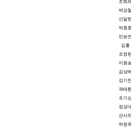
조희
박강
신달
박종
민승
김홍
조정
이원
김상
강기
곽태
조기
정성
선사
하영