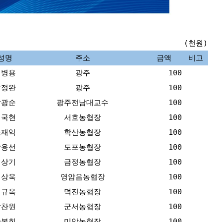
(천원)
성명
주소
금액
비고
이병용
광주
100
곽정완
광주
100
박광순
광주전남대교수
100
이국현
서호농협장
100
조재익
학산농협장
100
박용선
도포농협장
100
김상기
금정농협장
100
이상욱
영암읍농협장
100
최규옥
덕진농협장
100
박찬원
군서농협장
100
한봉희
미암농협장
100