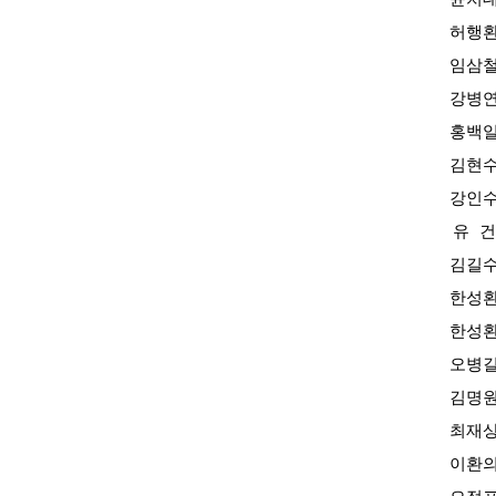
허행
임삼
강병
홍백
김현
강인
유 건
김길
한성
한성
오병
김명
최재
이환