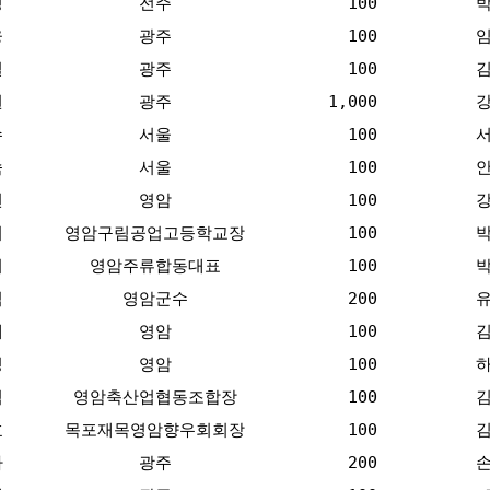
경
전주
100
웅
광주
100
일
광주
100
권
광주
1,000
수
서울
100
숙
서울
100
천
영암
100
기
영암구림공업고등학교장
100
기
영암주류합동대표
100
식
영암군수
200
대
영암
100
성
영암
100
석
영암축산업협동조합장
100
효
목포재목영암향우회회장
100
하
광주
200