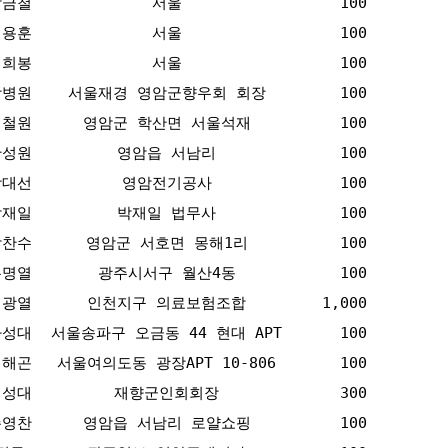
박금철
서울
100
임용훈
서울
100
김희봉
서울
100
강병원
서울재경 영암군향우회 회장
100
서철원
영암군 학산면 서울석재
100
안성원
영암읍 서남리
100
강대선
영암전기공사
100
박재일
박재일 법무사
100
박찬수
영암군 서호면 몽해1리
100
유명열
광주시서구 월산4동
100
김광열
인천지구 의료보험조합
1,000
하성대
서울송파구 오금동 44 현대 APT
100
김해곤
서울여의도동 광장APT 10-806
100
김성대
재향군인회회장
300
손영찬
영암읍 서남리 로얄쇼핑
100