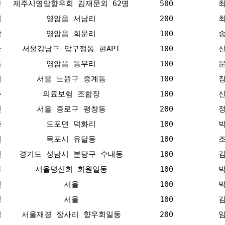
문
제주시영암향우회 김재문외 62명
500
기
영암읍 서남리
200
암
영암읍 회문리
100
자
서울강남구 압구정동 현APT
100
옥
영암읍 동무리
100
기
서울 노원구 중계동
100
수
의료보험 조합장
100
현
서울 종로구 평창동
200
중
도포면 덕화리
100
원
목포시 유달동
100
선
경기도 성남시 분당구 수내동
100
부
서울명신회 회원일동
100
현
서울
100
정
서울
100
열
서울재경 장사리 향우회일동
200