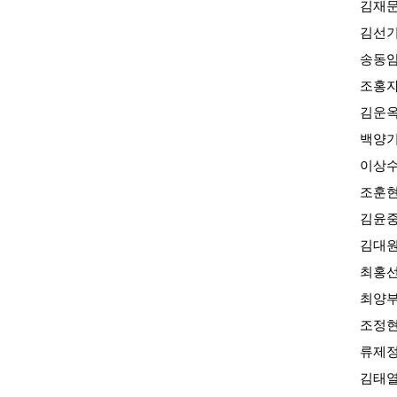
김재
김선
송동
조홍
김운
백양
이상
조훈
김윤
김대
최홍
최양
조정
류제
김태