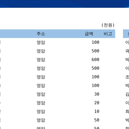
(천원)
주소
금액
비고
천
영암
100
철
영암
500
태
영암
600
환
영암
500
진
영암
100
환
영암
100
철
영암
30
수
영암
20
참
영암
10
식
영암
50
대
영암
50