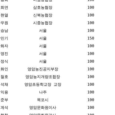
김희연
삼호농협장
100
류현열
신북농협장
100
강우원
시종농협장
100
신승남
서울
100
장민기
서울
150
곽화자
서울
100
최영진
서울
100
홍정식
서울
100
이화인
영암농진공지부장
100
김철호
영암농지개량조합장
100
김석채
영암초등학교장 교장
100
신익용
나주
100
김준부
목포시
100
이계석
영암문화원이사
100