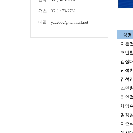
팩스
061) 473-2732
메일
ycc2632@hanmail.net
성명
이훈
조만
김성
안석
김석
조민
하인
채명
김경
이준
윤치